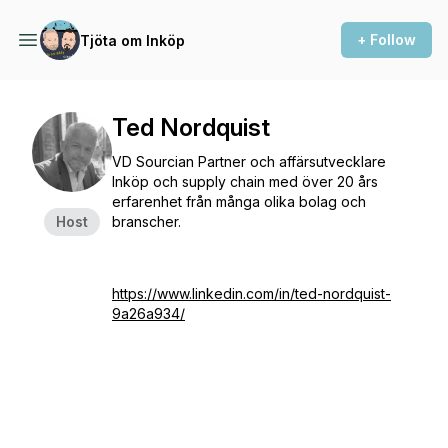
+ Follow
Tjöta om Inköp
Ted Nordquist
VD Sourcian Partner och affärsutvecklare
Inköp och supply chain med över 20 års
erfarenhet från många olika bolag och
Host
branscher.
https://www.linkedin.com/in/ted-nordquist-
9a26a934/