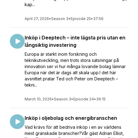
kap...
April 27, 2026
•
Season 3
•
Episode 25
•
37:56
Inköp i Deeptech – inte lägsta pris utan en
långsiktig investering
Europa är starkt inom forskning och
teknikutveckling, men trots stora satsningar på
innovation ser vi hur många lovande bolag lämnar
Europa när det är dags att skala upp.I det här
avsnittet pratar Ted och Peter om Deeptech –
tekni...
March 10, 2026
•
Season 3
•
Episode 24
•
36:15
Inköp i oljebolag och energibranschen
Vad krävs för att bedriva inköp i en av världens
mest granskade branscher?Vår gäst Adrian Elliot,