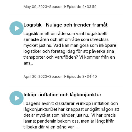
May 09, 2023
•
Season 1
•
Episode 4
•
33:59
Logistik - Nuläge och trender framåt
Logistik är ett område som varit högaktuellt
senaste åren och ett område som utvecklas
mycket just nu. Vad kan man göra som inköpare,
logistiker och företag idag för att påverka sina
transporter och varuflöden? Vi kommer från en
ans...
April 20, 2023
•
Season 1
•
Episode 3
•
34:40
Inköp i inflation och lågkonjunktur
I dagens avsnitt diskuterar vi inköp i inflation och
lågkonjunktur.Det har knappast undgått någon att
det är mycket som händer just nu. Vi har precis
lämnat pandemin bakom oss, men är långt ifrån
tillbaka där vi en gång var. ...