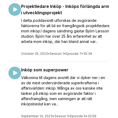
Projektledare Inköp - Inköps förlängda arm
i utvecklingsprojekt
I detta poddavsnitt utforskas de avgörande
faktorerna för att bli en framgångsrik projektledare
inom inköp.I dagens sändning gästar Björn Larsson
studion. Björn har över 25 års erfarenhet av att
arbeta inom inköp, där han bland annat var...
October 25, 2023
•
Season 1
•
Episode 7
•
35:36
Inköp som superpower
Välkomna till dagens avsnitt där vi dyker ner i en
av de mest undervärderade superkrafterna i
affärsvärlden: inköp. Många av oss kanske inte
tänker på inköp som en avgörande faktor i
affärsframgång, men sanningen är att rätt
inköpsbeslut kan va...
September 14, 2023
•
Season 1
•
Episode 6
•
32:56