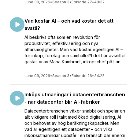
June 30, 2026
•
Season 3
•
Episode 27
•
48:32
Vad kostar AI – och vad kostar det att
avstå?
AI beskrivs ofta som en revolution för
produktivitet, effektivisering och nya
affärsmöjligheter. Men vad kostar egentligen AI –
för inköp, företag och samhället?I det här avsnittet
gästas vi av Maria Kämbrant, inköpschef på Län...
June 09, 2026
•
Season 3
•
Episode 26
•
34:22
Inköps utmaningar i datacenterbranschen
- när datacenter blir AI-fabriker
Datacenterbranschen växer snabbt och spelar en
allt viktigare roll i takt med ökad digitalisering, AI
och behovet av hög beräkningskapacitet. Men
vad är egentligen ett datacenter – och vilka
inköpsutmaningar uppstår i en bransch där energi,