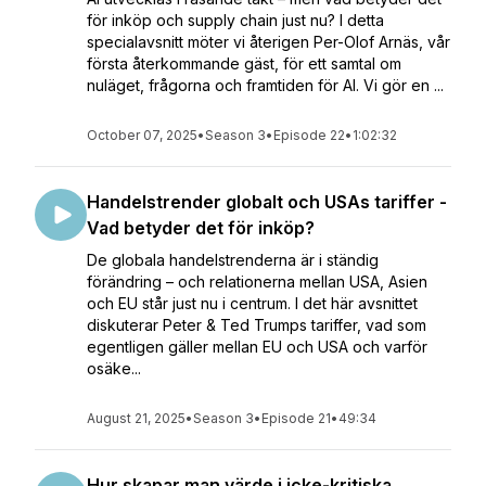
för inköp och supply chain just nu? I detta
specialavsnitt möter vi återigen Per-Olof Arnäs, vår
första återkommande gäst, för ett samtal om
nuläget, frågorna och framtiden för AI. Vi gör en ...
October 07, 2025
•
Season 3
•
Episode 22
•
1:02:32
Handelstrender globalt och USAs tariffer -
Vad betyder det för inköp?
De globala handelstrenderna är i ständig
förändring – och relationerna mellan USA, Asien
och EU står just nu i centrum. I det här avsnittet
diskuterar Peter & Ted Trumps tariffer, vad som
egentligen gäller mellan EU och USA och varför
osäke...
August 21, 2025
•
Season 3
•
Episode 21
•
49:34
Hur skapar man värde i icke-kritiska