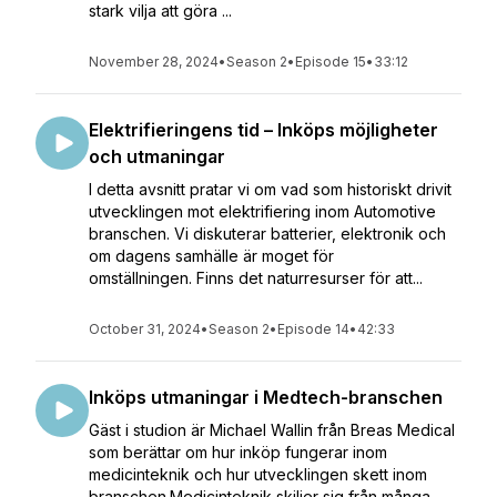
stark vilja att göra ...
November 28, 2024
•
Season 2
•
Episode 15
•
33:12
Elektrifieringens tid – Inköps möjligheter
och utmaningar
I detta avsnitt pratar vi om vad som historiskt drivit
utvecklingen mot elektrifiering inom Automotive
branschen. Vi diskuterar batterier, elektronik och
om dagens samhälle är moget för
omställningen. Finns det naturresurser för att...
October 31, 2024
•
Season 2
•
Episode 14
•
42:33
Inköps utmaningar i Medtech-branschen
Gäst i studion är Michael Wallin från Breas Medical
som berättar om hur inköp fungerar inom
medicinteknik och hur utvecklingen skett inom
branschen.Medicinteknik skiljer sig från många