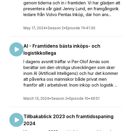
genom tiderna och in i framtiden. Vi har glädjen att
presentera vår gäst Jenny Lund, en framgångsrik
ledare från Volvo Pentas Inköp, där hon ans...
May 17, 2024
•
Season 2
•
Episode 11
•
41:30
AI - Framtidens bästa inköps- och
logistikkollega
I dagens avsnitt träffar vi Per-Olof Arnäs som
berättar om den otroliga utvecklingen som sker
inom AI (Artificiell Intelligens) och hur det kommer
att påverka oss människor både privat men
framför allt i arbetslivet. Inom inköp och logistik ...
March 13, 2024
•
Season 2
•
Episode 10
•
49:51
Tillbakablick 2023 och framtidsspaning
2024