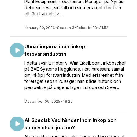
Plant Equipment Procurement Manager på Nynäs,
delar sin resa, sin roll och sina erfarenheter från
ett långt arbetsliv ...
January 29, 2026
•
Season 3
•
Episode 23
•
31:52
Utmaningarna inom inköp i
försvarsindustrin
I detta avsnitt möter vi Wim Eikelboom, inköpschef
på BAE Systems Hägglunds, i ett intressant samtal
om inköp i försvarsindustrin. Med erfarenhet från
företaget sedan 2010 ger han både historik och
perspektiv på dagens läge i Europa och Sver...
December 09, 2025
•
48:22
AI-Special: Vad händer inom inköp och
supply chain just nu?
AI utvecklas i rasande takt – men vad betyder det