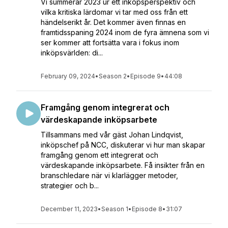
Vi summerar 2023 ur ett inköpsperspektiv och
vilka kritiska lärdomar vi tar med oss från ett
händelserikt år. Det kommer även finnas en
framtidsspaning 2024 inom de fyra ämnena som vi
ser kommer att fortsätta vara i fokus inom
inköpsvärlden: di...
February 09, 2024
•
Season 2
•
Episode 9
•
44:08
Framgång genom integrerat och
värdeskapande inköpsarbete
Tillsammans med vår gäst Johan Lindqvist,
inköpschef på NCC, diskuterar vi hur man skapar
framgång genom ett integrerat och
värdeskapande inköpsarbete. Få insikter från en
branschledare när vi klarlägger metoder,
strategier och b...
December 11, 2023
•
Season 1
•
Episode 8
•
31:07