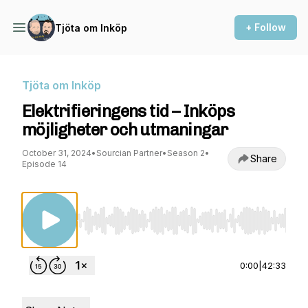
+ Follow
Tjöta om Inköp
Tjöta om Inköp
Elektrifieringens tid – Inköps
möjligheter och utmaningar
October 31, 2024
•
Sourcian Partner
•
Season 2
•
Share
Episode 14
Use Left/Right to seek, Home/End to jump to st
0:00
|
42:33