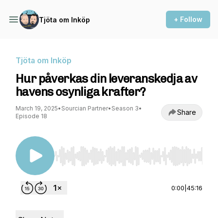
+ Follow
Tjöta om Inköp
Tjöta om Inköp
Hur påverkas din leveranskedja av
havens osynliga krafter?
March 19, 2025
•
Sourcian Partner
•
Season 3
•
Share
Episode 18
Use Left/Right to seek, Home/End to jump to st
0:00
|
45:16