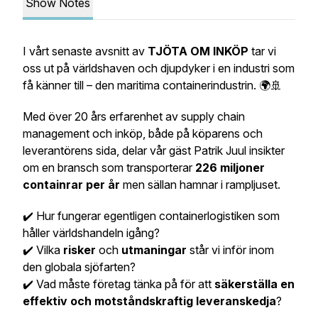
Show Notes
I vårt senaste avsnitt av
TJÖTA OM INKÖP
tar vi
oss ut på världshaven och djupdyker i en industri som
få känner till – den maritima containerindustrin. 🌍🚢
Med över 20 års erfarenhet av supply chain
management och inköp, både på köparens och
leverantörens sida, delar vår gäst Patrik Juul insikter
om en bransch som transporterar
226 miljoner
containrar per år
men sällan hamnar i rampljuset.
✔️ Hur fungerar egentligen containerlogistiken som
håller världshandeln igång?
✔️ Vilka
risker
och
utmaningar
står vi inför inom
den globala sjöfarten?
✔️ Vad måste företag tänka på för att
säkerställa en
effektiv och motståndskraftig leveranskedja
?