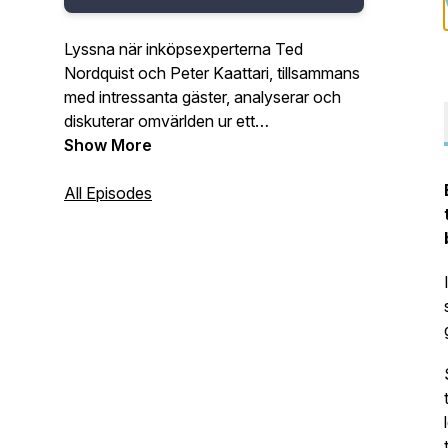
Lyssna när inköpsexperterna Ted
Nordquist och Peter Kaattari, tillsammans
med intressanta gäster, analyserar och
diskuterar omvärlden ur ett
inköpsperspektiv.
Show More
All Episodes