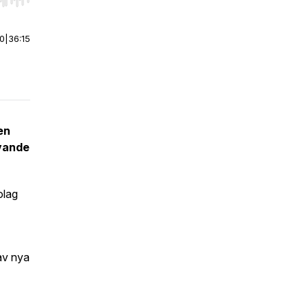
r end. Hold shift to jump forward or backward.
00
|
36:15
en
ovande
olag
 av nya