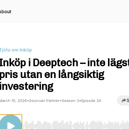
About
Tjöta om Inköp
Inköp i Deeptech – inte lägs
pris utan en långsiktig
investering
S
March 10, 2026
•
Sourcian Partner
•
Season 3
•
Episode 24