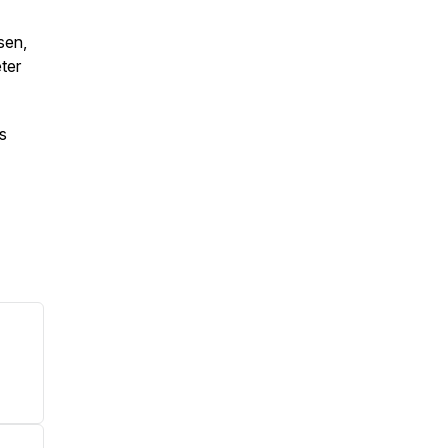
sen,
eter
ns