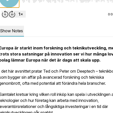
Use Left/Right to seek, Home/End to jump to start o
0:
Show Notes
Europa är starkt inom forskning och teknikutveckling, m
trots stora satsningar på innovation ser vi hur många l
bolag lämnar Europa när det är dags att skala upp.
I det här avsnittet pratar Ted och Peter om Deeptech – teknikb
som bygger sin affär på avancerad forskning och tekniska
genombrott, ofta med potential att förändra hela branscher.
Samtalet kretsar kring vilken roll inköp kan spela i utvecklingen
teknologier och hur företag kan arbeta med innovation,
leverantörsrelationer och långsiktiga investeringar i en tid där
teknikutvecklingen går snabbt.