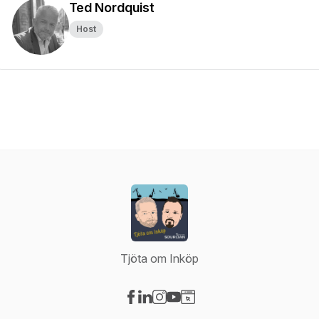
Ted Nordquist
Host
Tjöta om Inköp
Visit our Facebook page
Visit our LinkedIn page
Visit our Instagram page
Visit our YouTube page
Visit our Website page