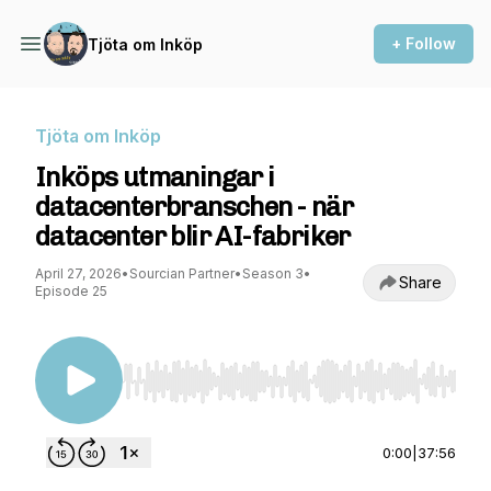
+ Follow
Tjöta om Inköp
Tjöta om Inköp
Inköps utmaningar i
datacenterbranschen - när
datacenter blir AI-fabriker
April 27, 2026
•
Sourcian Partner
•
Season 3
•
Share
Episode 25
Use Left/Right to seek, Home/End to jump to st
0:00
|
37:56